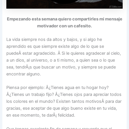
Empezando esta semana quiero compartirles mi mensaje
motivador con un cafesito.
La vida siempre nos da altos y bajos, y si algo he
aprendido es que siempre existe algo de lo que se
puedeÂ estar agradecido. Â Si le quieres agradecer al cielo,
a un dios, al universo, o a ti mismo, a quien sea o lo que
sea, tendrÃ¡s que buscar un motivo, y siempre se puede
encontrar alguno.
Piensa por ejemplo: Â¿Tienes agua en tu hogar hoy?
Â¿Tienes un trabajo fijo? Â¿Tienes ojos para apreciar todos
los colores en el mundo? Existen tantos motivosÂ para dar
gracias, ese aceptar de que algo bueno existe en tu vida,
en ese momento, te darÃ¡ felicidad.
Que tengas excelente fin de semana y recuerda que al